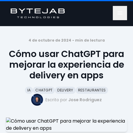
4 de octubre de 2024 -
min de lectura
Cómo usar ChatGPT para
mejorar la experiencia de
delivery en apps
IA
CHATGPT
DELIVERY
RESTAURANTES
Escrito por
Jose Rodriguez